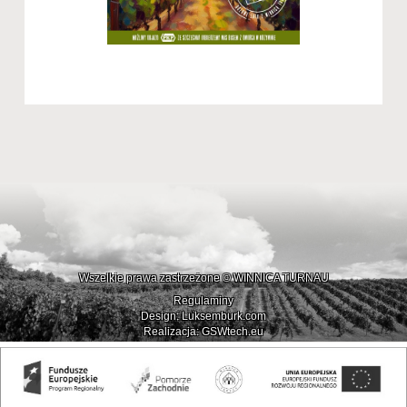
Wszelkie prawa zastrzeżone © WINNICA TURNAU
Regulaminy
Design: Luksemburk.com
Realizacja: GSWtech.eu