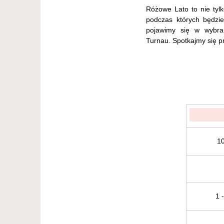
Różowe Lato to nie tylk
podczas których będzi
pojawimy się w wybra
Turnau. Spotkajmy się p
10
1 