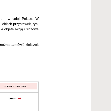
nem w całej Polsce. W
 lekkich przystawek, ryb,
i objęte akcją i "różowe
y można zamówić kieliszek