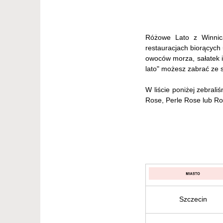
Różowe Lato z Winnic
restauracjach biorących 
owoców morza, sałatek i
lato" możesz zabrać ze so
W liście poniżej zebrali
Rose, Perle Rose lub Ro
Szczecin