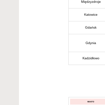
Międzyzdroje
Katowice
Gdańsk
Gdynia
Kadzidłowo