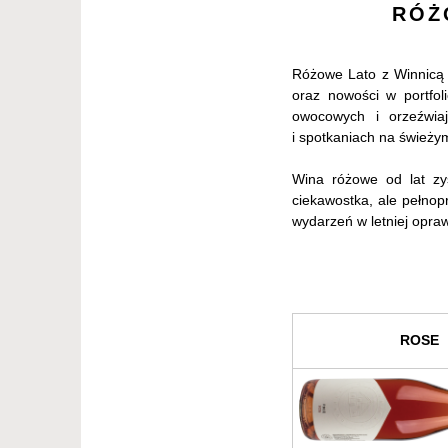
RÓŻ
Różowe Lato z Winnicą
oraz nowości w portfol
owocowych i orzeźwia
i spotkaniach na świeży
Wina różowe od lat zy
ciekawostka, ale pełnop
wydarzeń w letniej opraw
ROSE