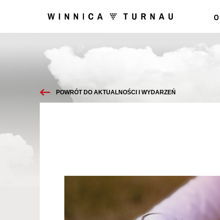
O
POWRÓT DO AKTUALNOŚCI I WYDARZEŃ