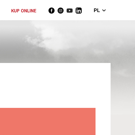
KUP ONLINE
PL