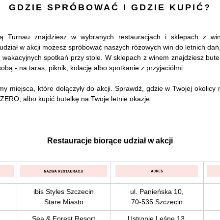
GDZIE SPRÓBOWAĆ I GDZIE KUPIĆ?
ą Turnau znajdziesz w wybranych restauracjach i sklepach z wi
udział w akcji możesz spróbować naszych różowych win do letnich dań,
 wakacyjnych spotkań przy stole. W sklepach z winem znajdziesz butelk
bą - na taras, piknik, kolację albo spotkanie z przyjaciółmi.
śmy miejsca, które dołączyły do akcji. Sprawdź, gdzie w Twojej okolic
ZERO, albo kupić butelkę na Twoje letnie okazje.
Restauracje biorące udział w akcji
ibis Styles Szczecin
ul. Panieńska 10,
Stare Miasto
70-535 Szczecin
Sea & Forest Resort
Ustronie Leśne 13,