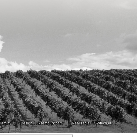
laminy
Design: Luksemburk.com
Realizacja: GSWtech.eu