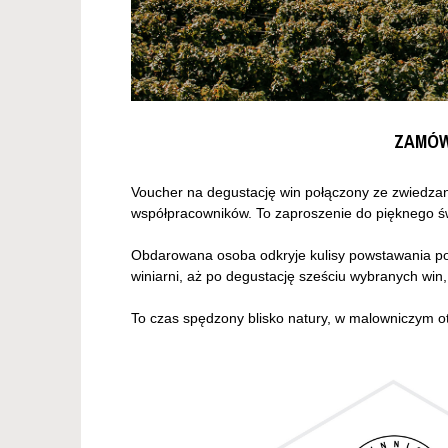
ZAMÓW
Voucher na degustację win połączony ze zwiedzan
współpracowników. To zaproszenie do pięknego świa
Obdarowana osoba odkryje kulisy powstawania pol
winiarni, aż po degustację sześciu wybranych win
To czas spędzony blisko natury, w malowniczym ot