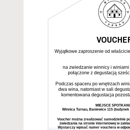
VOUCHE
Wyjątkowe zaproszenie od właściciel
na zwiedzanie winnicy i winiarn
połączone z degustacją sześc
Podczas spaceru po wnętrzach win
dwa wina, natomiast w sali degust
komentowana degustacja pozosta
MIEJSCE SPOTKANI
Winnica Turnau, Baniewice 115 (budynek w
Voucher można zrealizować samodzielnie po
zwiedzania na stronie internetowej w zakła
Wystarczy wpisać numer vouchera w odpow