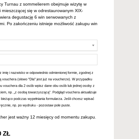
cy Turnau z sommelierem obejmuje wizytę w
ni mieszczącej się w odrestaurowanym XIX-
wiera degustację 6 win serwowanych z
i. Po zakończeniu istnieje możliwość zakupu win
 imię i nazwisko w odpowiednio odmienionej formie, zgodnej z
ią vouchera (słowo "Dla" jest już na voucherze). W przypadku
u vouchera dla 2 osób wpisz dane obu osób lub jednej osoby z
kiem, np. „z osobą towarzyszącą”. Podgląd vouchera aktualizuje
a bieżąco podczas wypełniania formularza. Jeśli chcesz wpisać
ręcznie, np. po wydruku - pozostaw pole puste.
her jest ważny 12 miesięcy od momentu zakupu.
0
ZŁ