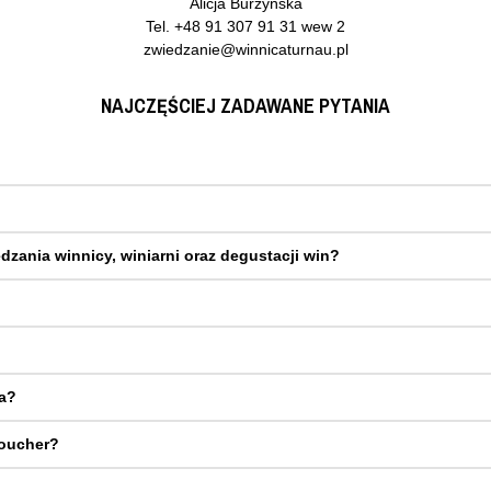
Alicja Burzyńska
Tel. +48 91 307 91 31 wew 2
zwiedzanie@winnicaturnau.pl
NAJCZĘŚCIEJ ZADAWANE PYTANIA
dzania winnicy, winiarni oraz degustacji win?
a?
voucher?