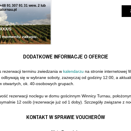
 +48 91 307 91 31 wew. 2 lub
aturnau.pl
/XXX/S
od momentu zakupu.
DODATKOWE INFORMACJE O OFERCIE
 rezerwacji terminu zwiedzania w
kalendarzu
na stronie internetowej W
odbywają się w wybrane soboty, zazwyczaj od godziny 12:00, a aktua
 w otwartych, ok. 40-osobowych grupach.
iwość rezerwacji noclegu w domu gościnnym Winnicy Turnau, położonym 
symalnie 12 osób (rezerwacje już od 1 doby). Szczegóły związane z n
KONTAKT W SPRAWIE VOUCHERÓW