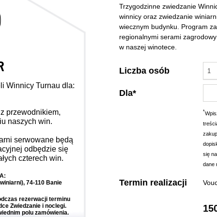
Trzygodzinne zwiedzanie Winni
winnicy oraz zwiedzanie winiar
wiecznym budynku. Program za
regionalnymi serami zagrodowym
w naszej winotece.
R
Liczba osób
1
i Winnicy Turnau dla:
Dla*
i z przewodnikiem,
*
Wpisz
iu naszych win.
treśc
zakup
iarni serwowane będą
dopis
acyjnej odbędzie się
się n
łych czterech win.
dane 
A:
Termin realizacji
Vouc
iniarni), 74-110 Banie
dczas rezerwacji terminu
dce Zwiedzanie i noclegi.
15
iednim polu zamówienia.